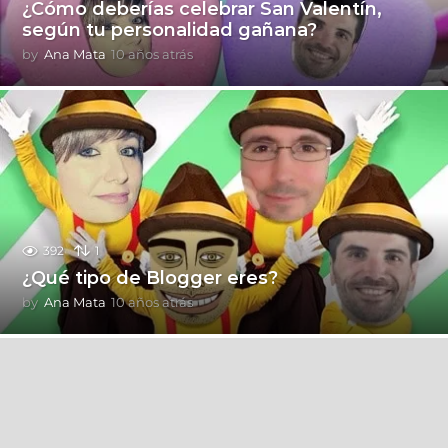
¿Cómo deberías celebrar San Valentín,
según tu personalidad gañana?
by
Ana Mata
10 años atrás
9
a
ñ
o
s
a
t
r
á
s
392
1
¿Qué tipo de Blogger eres?
by
Ana Mata
10 años atrás
9
a
ñ
o
s
a
t
r