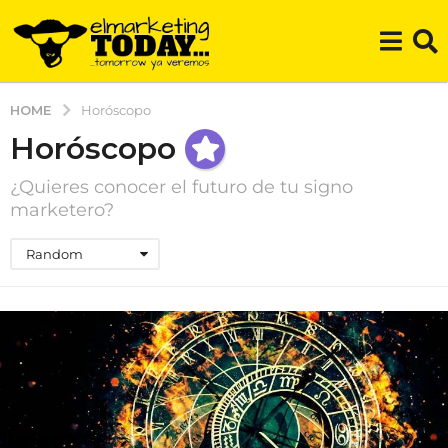
HOME
Horóscopo
Horóscopo
¿Quieres conocer el futuro de tu signo
marketero?
Random