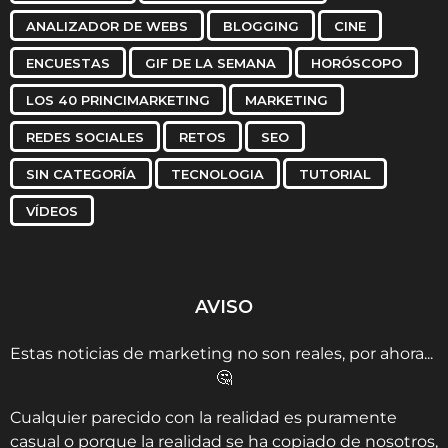
ANALIZADOR DE WEBS
BLOGGING
CINE
ENCUESTAS
GIF DE LA SEMANA
HORÓSCOPO
LOS 40 PRINCIMARKETING
MARKETING
REDES SOCIALES
RETOS
SEO
SIN CATEGORÍA
TECNOLOGIA
TUTORIAL
VÍDEOS
AVISO
Estas noticias de marketing no son reales, por ahora...
🤔
Cualquier parecido con la realidad es puramente
casual o porque la realidad se ha copiado de nosotros,