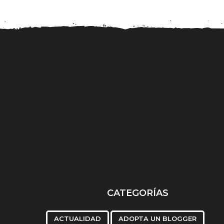
Facebook declara su
Un blogger afirma
amor a Snapchat
lleva más de un..
CATEGORÍAS
ACTUALIDAD
ADOPTA UN BLOGGER