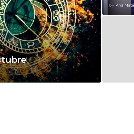
by
Ana Mat
ctubre