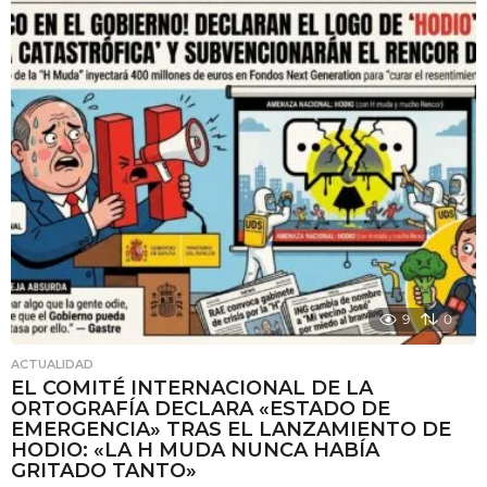
s
e
s
a
t
r
á
s
9
0
ACTUALIDAD
EL COMITÉ INTERNACIONAL DE LA
ORTOGRAFÍA DECLARA «ESTADO DE
EMERGENCIA» TRAS EL LANZAMIENTO DE
HODIO: «LA H MUDA NUNCA HABÍA
GRITADO TANTO»