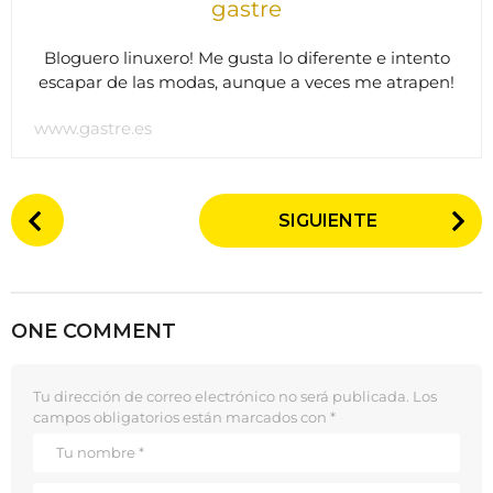
gastre
Bloguero linuxero! Me gusta lo diferente e intento
escapar de las modas, aunque a veces me atrapen!
www.gastre.es
P
SIGUIENTE
o
s
t
P
ONE COMMENT
a
g
Tu dirección de correo electrónico no será publicada.
Los
i
campos obligatorios están marcados con
*
n
a