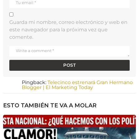
t
i
o
Guarda mi nombre, correo electrónico y web en
n
este navegador para la próxima vez que
comente.
Pingback:
Telecinco estrenará Gran Hermano
Blogger | El Marketing Today
ESTO TAMBIÉN TE VA A MOLAR