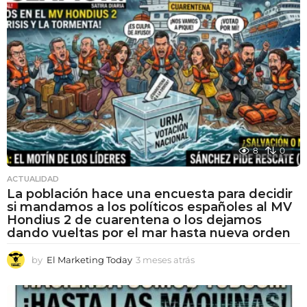
8
0
ACTUALIDAD
La población hace una encuesta para decidir
si mandamos a los políticos españoles al MV
Hondius 2 de cuarentena o los dejamos
dando vueltas por el mar hasta nueva orden
by
El Marketing Today
3 meses atrás
3
m
e
s