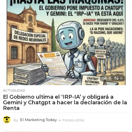
e
s
a
t
r
á
s
8
0
ACTUALIDAD
El Gobierno ultima el ‘IRP-IA’ y obligará a
Gemini y Chatgpt a hacer la declaración de la
Renta
by
El Marketing Today
4 meses atrás
4
m
e