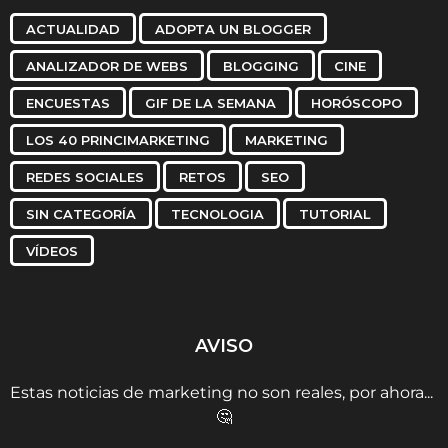
ACTUALIDAD
ADOPTA UN BLOGGER
ANALIZADOR DE WEBS
BLOGGING
CINE
ENCUESTAS
GIF DE LA SEMANA
HORÓSCOPO
LOS 40 PRINCIMARKETING
MARKETING
REDES SOCIALES
RETOS
SEO
SIN CATEGORÍA
TECNOLOGIA
TUTORIAL
VÍDEOS
AVISO
Estas noticias de marketing no son reales, por ahora...
🤔