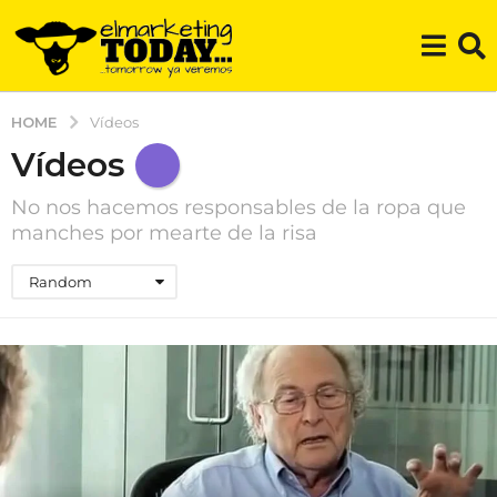
HOME
Vídeos
Vídeos
No nos hacemos responsables de la ropa que
manches por mearte de la risa
Random