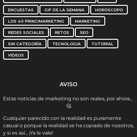
ENCUESTAS
GIF DE LA SEMANA
HORÓSCOPO
LOS 40 PRINCIMARKETING
MARKETING
REDES SOCIALES
RETOS
SEO
SIN CATEGORÍA
TECNOLOGIA
TUTORIAL
VÍDEOS
AVISO
Estas noticias de marketing no son reales, por ahora...
🤔
Cualquier parecido con la realidad es puramente
casual o porque la realidad se ha copiado de nosotros,
y si es así... ¡Ya le vale!