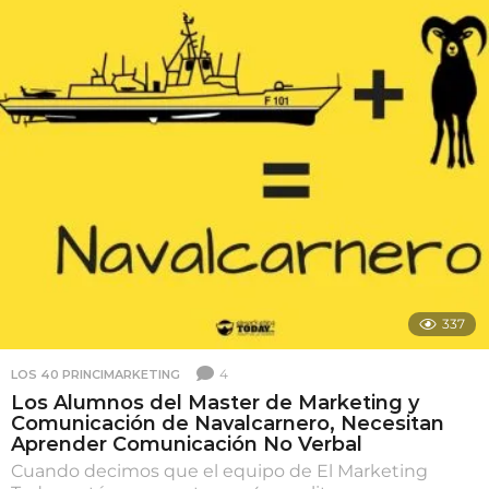
o
s
a
t
r
á
s
337
4
LOS 40 PRINCIMARKETING
Los Alumnos del Master de Marketing y
Comunicación de Navalcarnero, Necesitan
Aprender Comunicación No Verbal
Cuando decimos que el equipo de El Marketing