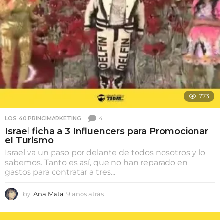
s
773
4
LOS 40 PRINCIMARKETING
Israel ficha a 3 Influencers para Promocionar
el Turismo
Israel va un paso por delante de todos nosotros y lo
sabemos. Tanto es así, que no han reparado en
gastos para contratar a tres...
by
Ana Mata
9 años atrás
9
a
ñ