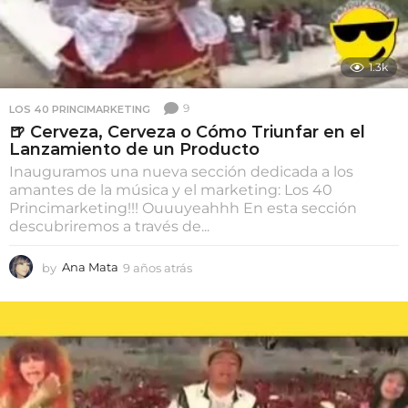
1.3k
9
LOS 40 PRINCIMARKETING
🍺 Cerveza, Cerveza o Cómo Triunfar en el
Lanzamiento de un Producto
Inauguramos una nueva sección dedicada a los
amantes de la música y el marketing: Los 40
Princimarketing!!! Ouuuyeahhh En esta sección
descubriremos a través de...
by
Ana Mata
9 años atrás
9
a
ñ
o
s
a
t
r
á