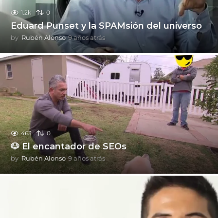
1.2k
0
Eduard Punset y la SPAMsión del universo
by
Rubén Alonso
9 años atrás
9
a
ñ
o
s
a
t
r
á
s
463
0
🐶 El encantador de SEOs
by
Rubén Alonso
9 años atrás
9
a
ñ
o
s
a
t