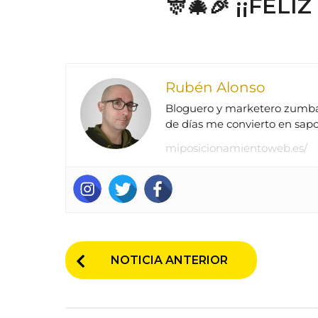
🎊🎄🎉 ¡¡FELI
Rubén Alonso
Bloguero y marketero zumbao
de días me convierto en sap
miposicionamientoweb.es/
P
NOTICIA ANTERIOR
o
s