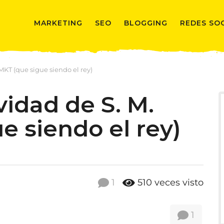
MARKETING
SEO
BLOGGING
REDES SO
KT (que sigue siendo el rey)
idad de S. M.
e siendo el rey)
1
510
veces visto
1