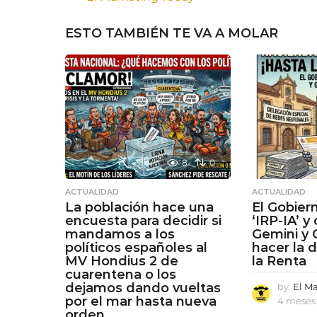
ESTO TAMBIÉN TE VA A MOLAR
8
0
ACTUALIDAD
ACTUALIDAD
La población hace una
El Gobier
encuesta para decidir si
‘IRP-IA’ y
mandamos a los
Gemini y 
políticos españoles al
hacer la 
MV Hondius 2 de
la Renta
cuarentena o los
dejamos dando vueltas
by
El M
por el mar hasta nueva
4 meses 
orden