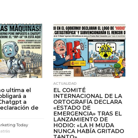
8
0
9
0
ACTUALIDAD
no ultima el
EL COMITÉ
 obligará a
INTERNACIONAL DE LA
Chatgpt a
ORTOGRAFÍA DECLARA
declaración de
«ESTADO DE
EMERGENCIA» TRAS EL
LANZAMIENTO DE
HODIO: «LA H MUDA
arketing Today
NUNCA HABÍA GRITADO
atrás
4
TANTO»
m