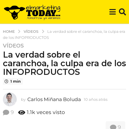
VÍDEOS
HOME
La verdad sobre el caranchoa, la culpa era
de los INFOPRODUCTOS
VÍDEOS
1
La verdad sobre el
0
a
caranchoa, la culpa era de los
ñ
INFOPRODUCTOS
o
s
1 min
a
t
Carlos Miñana Boluda
by
10 años atrás
9
r
a
á
ñ
9
1.1k
veces visto
s
o
s
9
9
a
a