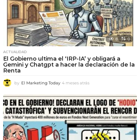
8
0
ACTUALIDAD
El Gobierno ultima el ‘IRP-IA’ y obligará a
Gemini y Chatgpt a hacer la declaración de la
Renta
by
El Marketing Today
4 meses atrás
4
m
e
s
e
s
a
t
r
á