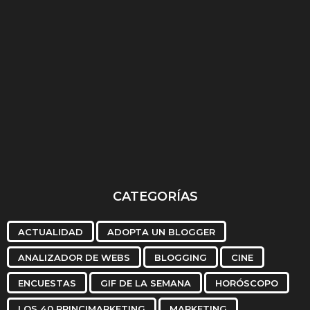
t
r
á
s
Viento en popup toda
Facebook compra el
Se
vela
Estado de Derecho
re
Español
CATEGORÍAS
ACTUALIDAD
ADOPTA UN BLOGGER
ANALIZADOR DE WEBS
BLOGGING
CINE
ENCUESTAS
GIF DE LA SEMANA
HORÓSCOPO
LOS 40 PRINCIMARKETING
MARKETING