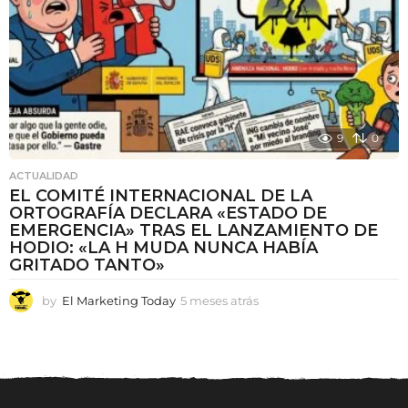
s
9
0
ACTUALIDAD
EL COMITÉ INTERNACIONAL DE LA
ORTOGRAFÍA DECLARA «ESTADO DE
EMERGENCIA» TRAS EL LANZAMIENTO DE
HODIO: «LA H MUDA NUNCA HABÍA
GRITADO TANTO»
by
El Marketing Today
5 meses atrás
5
m
e
s
e
s
a