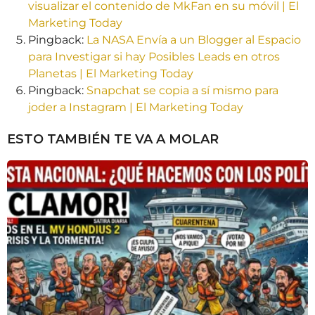
visualizar el contenido de MkFan en su móvil | El
Marketing Today
Pingback:
La NASA Envía a un Blogger al Espacio
para Investigar si hay Posibles Leads en otros
Planetas | El Marketing Today
Pingback:
Snapchat se copia a sí mismo para
joder a Instagram | El Marketing Today
ESTO TAMBIÉN TE VA A MOLAR