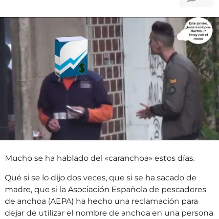
t
ñ
r
o
á
s
s
a
t
r
á
s
Mucho se ha hablado del «caranchoa» estos días.
Qué si se lo dijo dos veces, que si se ha sacado de
madre, que si la Asociación Española de pescadores
de anchoa (AEPA) ha hecho una reclamación para
dejar de utilizar el nombre de anchoa en una persona