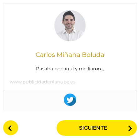
Carlos Miñana Boluda
Pasaba por aquí y me liaron…
www.publicidadenlanube.es
P
SIGUIENTE
o