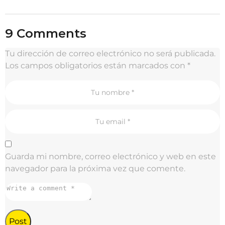
s
t
P
9 Comments
a
g
Tu dirección de correo electrónico no será publicada.
i
Los campos obligatorios están marcados con
*
n
a
t
i
o
n
Guarda mi nombre, correo electrónico y web en este
navegador para la próxima vez que comente.