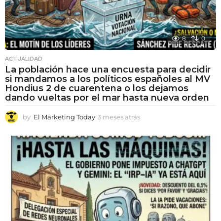
8
0
ACTUALIDAD
La población hace una encuesta para decidir
si mandamos a los políticos españoles al MV
Hondius 2 de cuarentena o los dejamos
dando vueltas por el mar hasta nueva orden
by
El Marketing Today
3 meses atrás
3
m
e
s
e
s
a
t
r
á
s