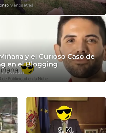
lonso
9 años atrás
9
a
ñ
o
s
a
t
r
á
 Miñana y el Curioso Caso de
s
g en el Blogging
a
9 años atrás
9
a
ñ
o
s
a
t
r
á
s