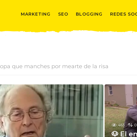
MARKETING
SEO
BLOGGING
REDES SO
opa que manches por mearte de la risa
463
0
🐶 El 