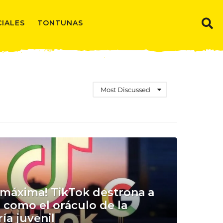
CIALES
TONTUNAS
Most Discussed
a máxima! TikTok destrona a
 como el oráculo de la
ía juvenil