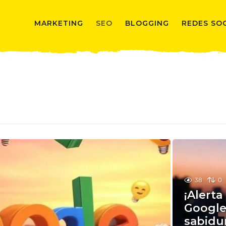
MARKETING
SEO
BLOGGING
REDES SO
38
0
¡Alert
Google
sabidur