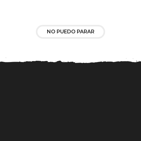
NO PUEDO PARAR
os
Un bar de Madrid
Telecinco estrenará
r de
responde dos años
Gran Hermano Blogger