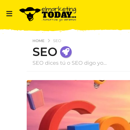
HOME
SEO
SEO
SEO dices tú o SEO digo yo…