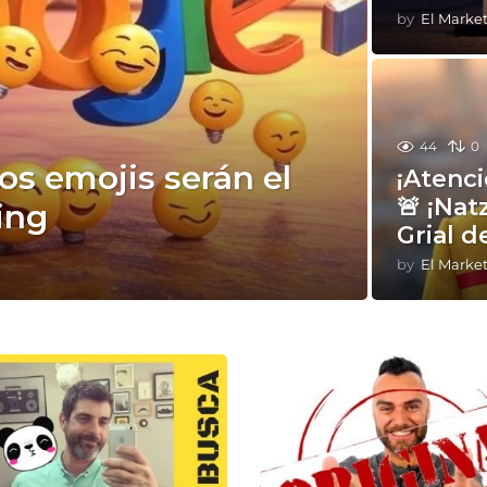
by
El Marke
44
0
os emojis serán el
¡Atenci
🚨 ¡Nat
ing
Grial d
by
El Marke