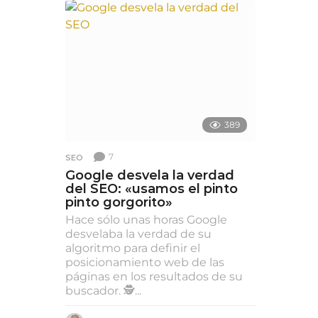
s
a
t
r
á
s
389
7
SEO
Google desvela la verdad
del SEO: «usamos el pinto
pinto gorgorito»
Hace sólo unas horas Google
desvelaba la verdad de su
algoritmo para definir el
posicionamiento web de las
páginas en los resultados de su
buscador. 🕵...