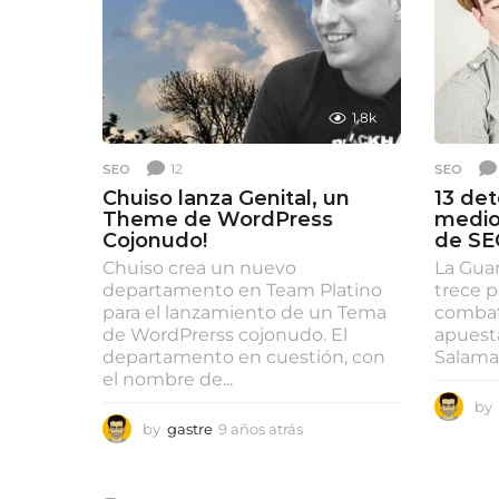
á
s
1.8k
12
SEO
SEO
Chuiso lanza Genital, un
13 de
Theme de WordPress
medio
Cojonudo!
de SE
Chuiso crea un nuevo
La Guar
departamento en Team Platino
trece p
para el lanzamiento de un Tema
combat
de WordPrerss cojonudo. El
apuesta
departamento en cuestión, con
Salaman
el nombre de...
by
by
gastre
9 años atrás
9
a
ñ
o