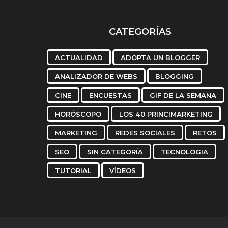
todos...
CATEGORÍAS
ACTUALIDAD
ADOPTA UN BLOGGER
ANALIZADOR DE WEBS
BLOGGING
CINE
ENCUESTAS
GIF DE LA SEMANA
HORÓSCOPO
LOS 40 PRINCIMARKETING
MARKETING
REDES SOCIALES
RETOS
SEO
SIN CATEGORÍA
TECNOLOGIA
TUTORIAL
VÍDEOS