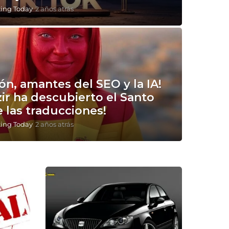
ting Today
2 años atrás
2
a
ñ
o
s
a
t
r
ón, amantes del SEO y la IA!
á
zir ha descubierto el Santo
s
e las traducciones!
ting Today
2 años atrás
2
a
ñ
o
s
a
t
r
á
s