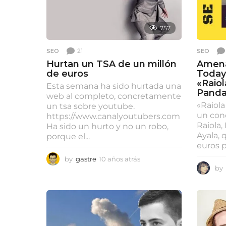
757
21
SEO
SEO
Hurtan un TSA de un millón
Amena
de euros
Today
«Raiol
Esta semana ha sido hurtada una
Panda
web al completo, concretamente
«Raiola
un tsa sobre youtube.
un con
https://www.canalyoutubers.com
Raiola
Ha sido un hurto y no un robo,
Ayala,
porque el...
euros pa
by
gastre
10 años atrás
9
by
a
ñ
o
s
a
t
r