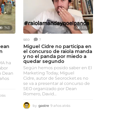
r
á
s
743
575
7
SEO
Dean
Miguel Cidre no participa en
en
el concurso de raiola manda
y no el panda por miedo a
quedar segundo
CMA ha
Según hemos posido saber en El
abor
Marketing Today, Miguel
bo Dean
Cidre, autor de Seorocket.es no
 años
se va a presentar al concurso de
SEO organizado por Dean
Romero, David...
trás
9
a
ñ
by
gastre
9 años atrás
6
o
a
s
ñ