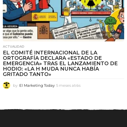
9
0
ACTUALIDAD
EL COMITÉ INTERNACIONAL DE LA
ORTOGRAFÍA DECLARA «ESTADO DE
EMERGENCIA» TRAS EL LANZAMIENTO DE
HODIO: «LA H MUDA NUNCA HABÍA
GRITADO TANTO»
by
El Marketing Today
5 meses atrás
5
m
e
s
e
s
a
t