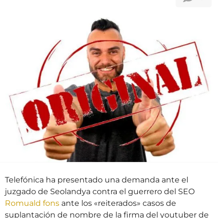
t
o
r
s
á
s
a
t
r
á
s
Telefónica ha presentado una demanda ante el
juzgado de Seolandya contra el guerrero del SEO
Romuald fons
ante los «reiterados» casos de
suplantación de nombre de la firma del youtuber de