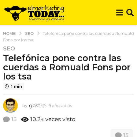
SEO
HOME
Telefónica pone contra las cuerdas a Romuald
Fons por los tsa
SEO
9
Telefónica pone contra las
a
ñ
cuerdas a Romuald Fons por
o
los tsa
s
a
1 min
t
r
gastre
by
9 años atrás
6
á
a
s
ñ
15
10.2k
veces visto
6
o
s
a
15
a
ñ