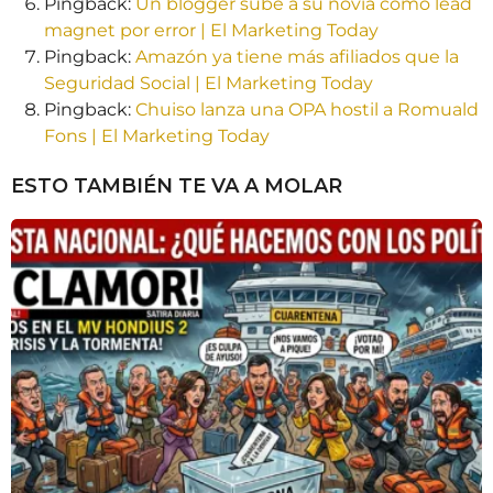
Pingback:
Un blogger sube a su novia como lead
magnet por error | El Marketing Today
Pingback:
Amazón ya tiene más afiliados que la
Seguridad Social | El Marketing Today
Pingback:
Chuiso lanza una OPA hostil a Romuald
Fons | El Marketing Today
ESTO TAMBIÉN TE VA A MOLAR