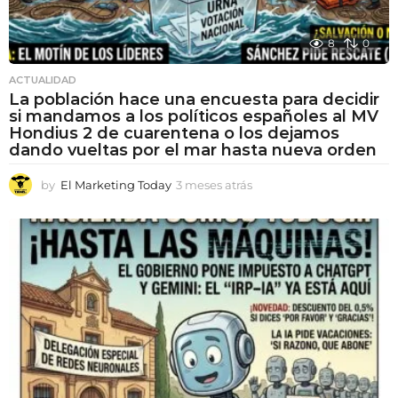
8
0
ACTUALIDAD
La población hace una encuesta para decidir
si mandamos a los políticos españoles al MV
Hondius 2 de cuarentena o los dejamos
dando vueltas por el mar hasta nueva orden
by
El Marketing Today
3 meses atrás
3
m
e
s
e
s
a
t
r
á
s