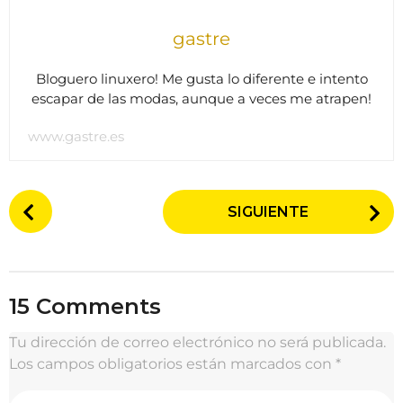
gastre
Bloguero linuxero! Me gusta lo diferente e intento
escapar de las modas, aunque a veces me atrapen!
www.gastre.es
P
SIGUIENTE
o
s
t
P
15 Comments
a
g
Tu dirección de correo electrónico no será publicada.
i
Los campos obligatorios están marcados con
*
n