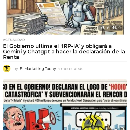
8
0
ACTUALIDAD
El Gobierno ultima el ‘IRP-IA’ y obligará a
Gemini y Chatgpt a hacer la declaración de la
Renta
by
El Marketing Today
4 meses atrás
4
m
e
s
e
s
a
t
r
á
s