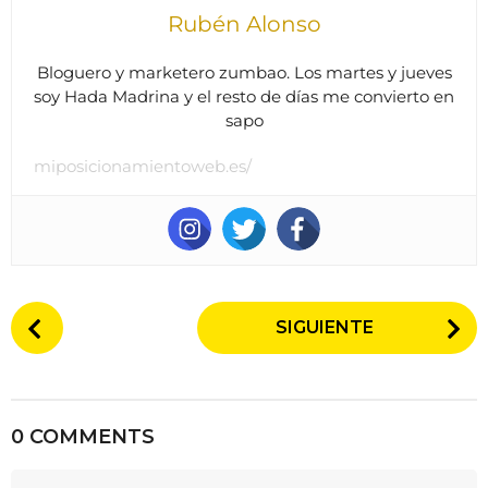
Rubén Alonso
Bloguero y marketero zumbao. Los martes y jueves
soy Hada Madrina y el resto de días me convierto en
sapo
miposicionamientoweb.es/
P
SIGUIENTE
o
s
t
P
0 COMMENTS
a
g