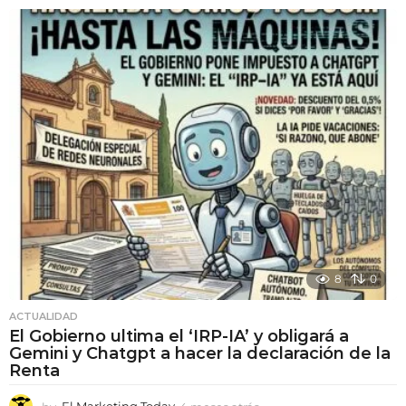
e
s
e
s
a
t
r
á
s
8
0
ACTUALIDAD
El Gobierno ultima el ‘IRP-IA’ y obligará a
Gemini y Chatgpt a hacer la declaración de la
Renta