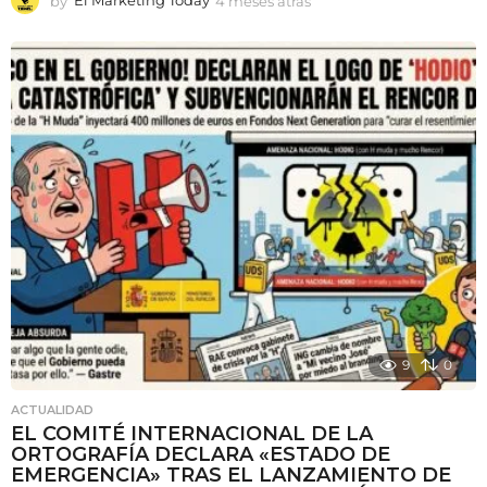
by
El Marketing Today
4 meses atrás
4
m
e
s
e
s
a
t
r
á
s
9
0
ACTUALIDAD
EL COMITÉ INTERNACIONAL DE LA
ORTOGRAFÍA DECLARA «ESTADO DE
EMERGENCIA» TRAS EL LANZAMIENTO DE