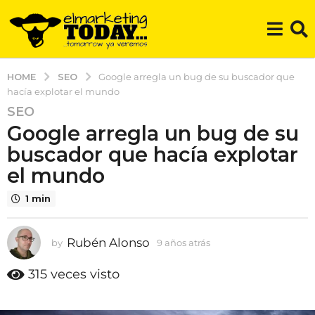
SEO
HOME
Google arregla un bug de su buscador que
hacía explotar el mundo
SEO
9
Google arregla un bug de su
a
ñ
buscador que hacía explotar
o
el mundo
s
a
1 min
t
r
Rubén Alonso
by
9 años atrás
9
á
a
s
ñ
315
veces visto
9
o
s
a
a
ñ