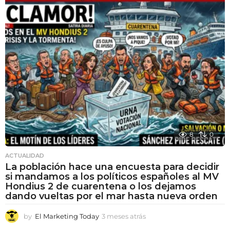
8
0
ACTUALIDAD
La población hace una encuesta para decidir
si mandamos a los políticos españoles al MV
Hondius 2 de cuarentena o los dejamos
dando vueltas por el mar hasta nueva orden
by
El Marketing Today
3 meses atrás
3
m