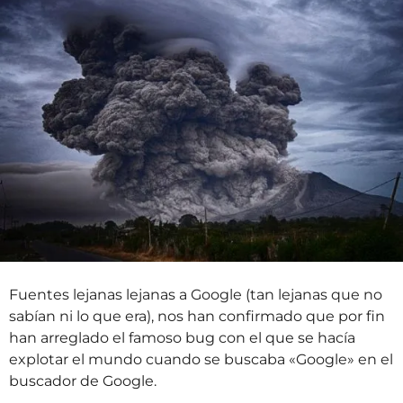
t
o
r
s
á
s
a
t
r
á
s
Fuentes lejanas lejanas a Google (tan lejanas que no
sabían ni lo que era), nos han confirmado que por fin
han arreglado el famoso bug con el que se hacía
explotar el mundo cuando se buscaba «Google» en el
buscador de Google.