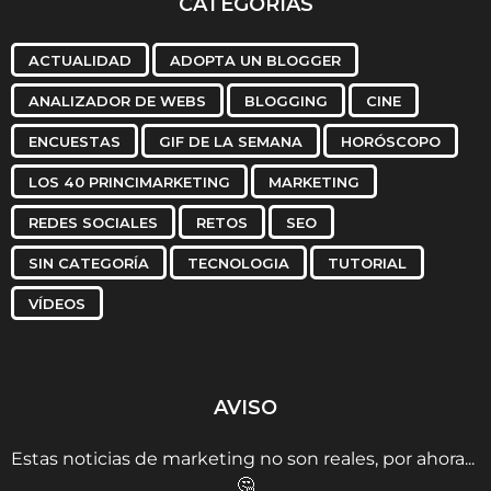
CATEGORÍAS
ACTUALIDAD
ADOPTA UN BLOGGER
ANALIZADOR DE WEBS
BLOGGING
CINE
ENCUESTAS
GIF DE LA SEMANA
HORÓSCOPO
LOS 40 PRINCIMARKETING
MARKETING
REDES SOCIALES
RETOS
SEO
SIN CATEGORÍA
TECNOLOGIA
TUTORIAL
VÍDEOS
AVISO
Estas noticias de marketing no son reales, por ahora...
🤔