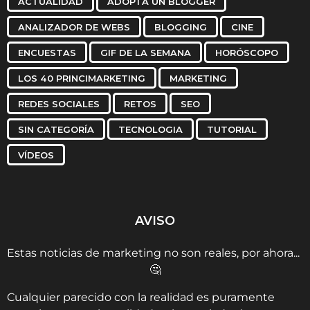
ACTUALIDAD
ADOPTA UN BLOGGER
ANALIZADOR DE WEBS
BLOGGING
CINE
ENCUESTAS
GIF DE LA SEMANA
HORÓSCOPO
LOS 40 PRINCIMARKETING
MARKETING
REDES SOCIALES
RETOS
SEO
SIN CATEGORÍA
TECNOLOGIA
TUTORIAL
VÍDEOS
AVISO
Estas noticias de marketing no son reales, por ahora...
🤔
Cualquier parecido con la realidad es puramente