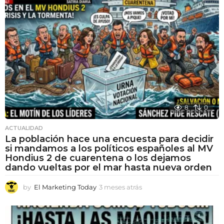
8
0
ACTUALIDAD
La población hace una encuesta para decidir
si mandamos a los políticos españoles al MV
Hondius 2 de cuarentena o los dejamos
dando vueltas por el mar hasta nueva orden
by
El Marketing Today
3 meses atrás
3
m
e
s