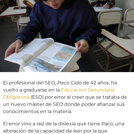
o
s
s
a
t
r
á
s
El profesional del SEO,
Paco Cido
de 42 años, ha
vuelto a graduarse en la
Educación Secundaria
Obligatoria
(ESO) por error al creer que se trataba de
un nuevo máster de SEO donde poder afianzar sus
conocimientos en la materia.
El error vino a raíz de la dislexia que tiene Paco, una
alteración de la capacidad de leer por la que