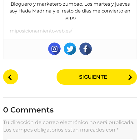
Bloguero y marketero zumbao. Los martes y jueves
soy Hada Madrina y el resto de días me convierto en
sapo
miposicionamientoweb.es/
P
SIGUIENTE
o
s
t
P
0 Comments
a
g
Tu dirección de correo electrónico no será publicada.
i
Los campos obligatorios están marcados con
*
n