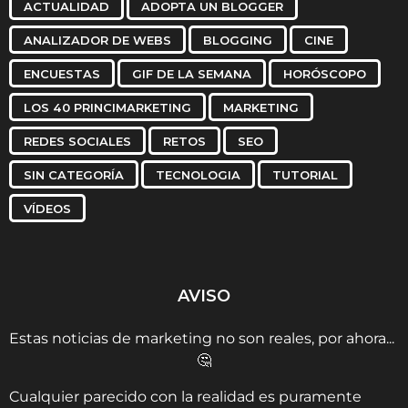
ACTUALIDAD
ADOPTA UN BLOGGER
ANALIZADOR DE WEBS
BLOGGING
CINE
ENCUESTAS
GIF DE LA SEMANA
HORÓSCOPO
LOS 40 PRINCIMARKETING
MARKETING
REDES SOCIALES
RETOS
SEO
SIN CATEGORÍA
TECNOLOGIA
TUTORIAL
VÍDEOS
AVISO
Estas noticias de marketing no son reales, por ahora...
🤔
Cualquier parecido con la realidad es puramente