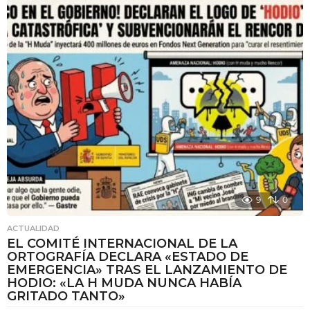
s
e
s
a
t
r
á
s
9
0
ACTUALIDAD
EL COMITÉ INTERNACIONAL DE LA
ORTOGRAFÍA DECLARA «ESTADO DE
EMERGENCIA» TRAS EL LANZAMIENTO DE
HODIO: «LA H MUDA NUNCA HABÍA
GRITADO TANTO»