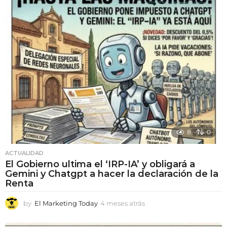
e
s
a
t
r
á
s
8
0
ACTUALIDAD
El Gobierno ultima el ‘IRP-IA’ y obligará a
Gemini y Chatgpt a hacer la declaración de la
Renta
by
El Marketing Today
4 meses atrás
4
m
e