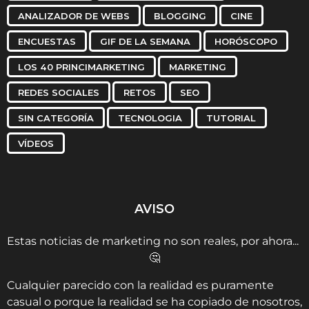
ANALIZADOR DE WEBS
BLOGGING
CINE
ENCUESTAS
GIF DE LA SEMANA
HORÓSCOPO
LOS 40 PRINCIMARKETING
MARKETING
REDES SOCIALES
RETOS
SEO
SIN CATEGORÍA
TECNOLOGIA
TUTORIAL
VÍDEOS
AVISO
Estas noticias de marketing no son reales, por ahora...
🤔
Cualquier parecido con la realidad es puramente
casual o porque la realidad se ha copiado de nosotros,