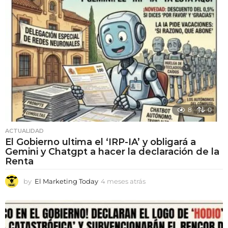
t
r
á
s
8
0
ACTUALIDAD
El Gobierno ultima el ‘IRP-IA’ y obligará a
Gemini y Chatgpt a hacer la declaración de la
Renta
by
El Marketing Today
4 meses atrás
4
m
e
s
e