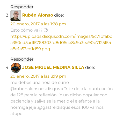
Responder
Rubén Alonso
dice:
20 enero, 2017 a las 1:28 pm
Esto cómo va?? 🙂
https://uploads.disquscdn.com/images/5c71bfabc
a350cd5adf5768303fd8d05ce8c9a3ea90e7125f54
a8e1a53cd1d59.png
Responder
JOSE MIGUEL MEDINA SILLA
dice:
20 enero, 2017 a las 8:19 pm
me debes una hora de curro
@rubenalonsoes:disqus xD, te dejo la puntuación
de 128 para la reflexión . Y un dicho popular con
paciencia y saliva se la metio el elefante a la
hormiga jeje .@gastre:disqus esos 100 vamos
atope