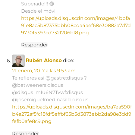
Superado!!! 😎
Desde el móvil
https://uploads.disquscdn.com/images/4bbfa
91e8ac5b87375bbb08cda4aef68e30882a7d7d
9730f5393cd732f206bf8.png
Responder
Rubén Alonso
dice:
21 enero, 2017 a las 9:53 am
Te refieres así @gastre:disqus ?
@betweeners:disqus
@disqus_mIu6N7Tvwf:disqus
@josemiguelmedinasilla:disqus
https://uploads.disquscdn.com/images/ba7ea590f
b4a272af5fc18fdf5effbf65b5d3873ebb2da98e3dd9
fefb0afe8c9.png
Responder