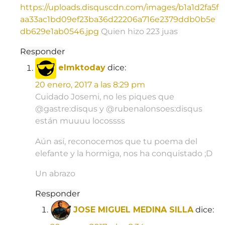
https://uploads.disquscdn.com/images/b1a1d2fa5f
aa33ac1bd09ef23ba36d22206a716e2379ddb0b5e
db629e1ab0546.jpg
Quien hizo 223 juas
Responder
elmktoday
dice:
20 enero, 2017 a las 8:29 pm
Cuidado Josemi, no les piques que
@gastre:disqus y @rubenalonsoes:disqus
están muuuu locossss
Aún así, reconocemos que tu poema del
elefante y la hormiga, nos ha conquistado ;D
Un abrazo
Responder
JOSE MIGUEL MEDINA SILLA
dice: