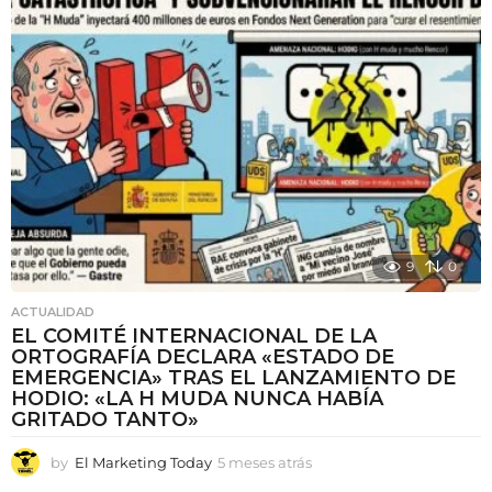
s
a
t
r
á
s
9
0
ACTUALIDAD
EL COMITÉ INTERNACIONAL DE LA
ORTOGRAFÍA DECLARA «ESTADO DE
EMERGENCIA» TRAS EL LANZAMIENTO DE
HODIO: «LA H MUDA NUNCA HABÍA
GRITADO TANTO»
by
El Marketing Today
5 meses atrás
5
m