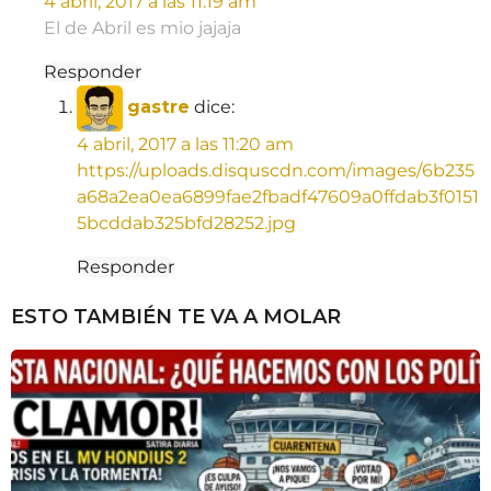
4 abril, 2017 a las 11:19 am
El de Abril es mio jajaja
Responder
gastre
dice:
4 abril, 2017 a las 11:20 am
https://uploads.disquscdn.com/images/6b235
a68a2ea0ea6899fae2fbadf47609a0ffdab3f0151
5bcddab325bfd28252.jpg
Responder
ESTO TAMBIÉN TE VA A MOLAR