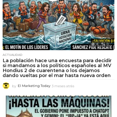
8
0
ACTUALIDAD
La población hace una encuesta para decidir
si mandamos a los políticos españoles al MV
Hondius 2 de cuarentena o los dejamos
dando vueltas por el mar hasta nueva orden
by
El Marketing Today
3 meses atrás
3
m
e
s
e
s
a