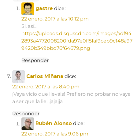
gastre
dice:
22 enero, 2017 a las 10:12 pm
Si, así…
https://uploads.disquscdn.com/images/adf94
2893a4772008200fda97e0ff5faf9ceb9c148a97
9420b349bbd76f64679.png
Responder
Carlos Miñana
dice:
22 enero, 2017 a las 8:40 pm
¡Vaya vicio que lleváis! Prefiero no probar no vaya
a ser que la lie…jajajja
Responder
Rubén Alonso
dice:
22 enero, 2017 a las 9:06 pm