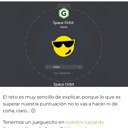
r
á
ñ
s
o
s
a
t
r
á
s
El reto es muy sencillo de explicar, porque lo que es
superar nuestra puntuación no lo vas a hacer ni de
coña, claro… 🙂
Tenemos un jueguecito en
nuestro canal de