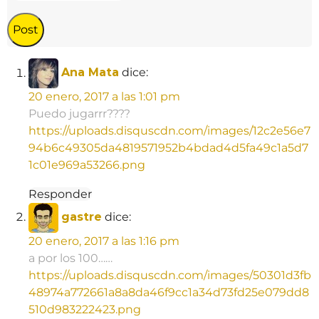
Ana Mata
dice:
20 enero, 2017 a las 1:01 pm
Puedo jugarrr????
https://uploads.disquscdn.com/images/12c2e56e7
94b6c49305da4819571952b4bdad4d5fa49c1a5d7
1c01e969a53266.png
Responder
gastre
dice:
20 enero, 2017 a las 1:16 pm
a por los 100……
https://uploads.disquscdn.com/images/50301d3fb
48974a772661a8a8da46f9cc1a34d73fd25e079dd8
510d983222423.png