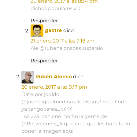
20 enero, 2017 a las 8:34 pm
dichos populares xD
Responder
gastre
dice:
21 enero, 2017 a las 9:18 am
Ale @rubenalonsoes superalo
Responder
Rubén Alonso
dice:
20 enero, 2017 a las 9:17 pm
Date por jodido
@josemiguelmedinasilla:disqus ! Este finde
ya tengo tarea… 🙂 🙂
Los 223 los tiene hecho la gente de
@Betweeners_A que creo que les ha faltado
poner la imagen aquí.