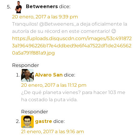
Betweeners
dice:
20 enero, 2017 a las 9:39 pm
Tranquilos! @Betweeners_a deja oficialmente la
autoría de su récord en este comentario! 😉
https://uploads.disquscdn.com/images/53c491872
3a196496226b17e4ddbed9e6f4a7522df1de246562
0a5a791f881a9.jpg
Responder
Alvaro San
dice:
20 enero, 2017 a las 11:12 pm
¿De qué planeta vienes? para hacer 103 me
ha costado la puta vida.
Responder
gastre
dice:
21 enero, 2017 a las 9:16 am