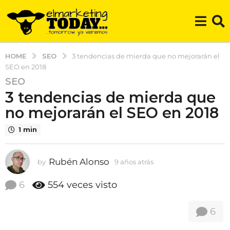
SEO
HOME
3 tendencias de mierda que no mejorarán el
SEO en 2018
SEO
9
3 tendencias de mierda que
a
ñ
no mejorarán el SEO en 2018
o
1 min
s
a
t
Rubén Alonso
by
9 años atrás
9
r
a
á
ñ
6
554
veces visto
o
s
s
9
6
a
a
t
ñ