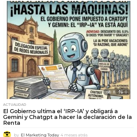
e
s
e
s
a
t
r
á
s
8
0
ACTUALIDAD
El Gobierno ultima el ‘IRP-IA’ y obligará a
Gemini y Chatgpt a hacer la declaración de la
Renta
by
El Marketing Today
4 meses atrás
4