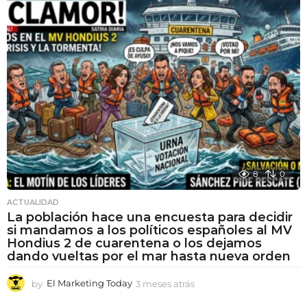
8
0
ACTUALIDAD
La población hace una encuesta para decidir
si mandamos a los políticos españoles al MV
Hondius 2 de cuarentena o los dejamos
dando vueltas por el mar hasta nueva orden
by
El Marketing Today
3 meses atrás
3
m