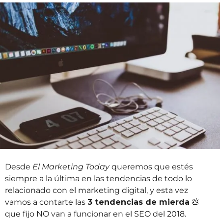
r
á
o
s
s
a
t
r
á
s
Desde
El Marketing Today
queremos que estés
siempre a la última en las tendencias de todo lo
relacionado con el marketing digital, y esta vez
vamos a contarte las
3 tendencias de mierda
💩
que fijo NO van a funcionar en el SEO del 2018.