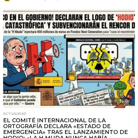
m
e
s
e
s
a
t
r
á
s
9
0
ACTUALIDAD
EL COMITÉ INTERNACIONAL DE LA
ORTOGRAFÍA DECLARA «ESTADO DE
EMERGENCIA» TRAS EL LANZAMIENTO DE