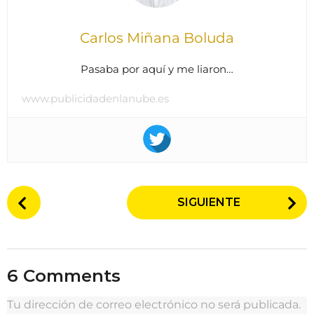
Carlos Miñana Boluda
Pasaba por aquí y me liaron…
www.publicidadenlanube.es
P
SIGUIENTE
o
s
t
P
6 Comments
a
g
Tu dirección de correo electrónico no será publicada.