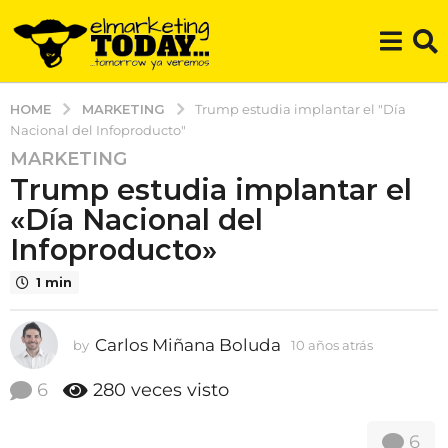
MARKETING
HOME
Trump estudia implantar el "Día
Nacional del Infoproducto"
MARKETING
1
Trump estudia implantar el
0
a
«Día Nacional del
ñ
Infoproducto»
o
s
1 min
a
t
Carlos Miñana Boluda
by
10 años atrás
9
r
a
á
ñ
6
280
veces visto
s
o
s
9
6
a
a