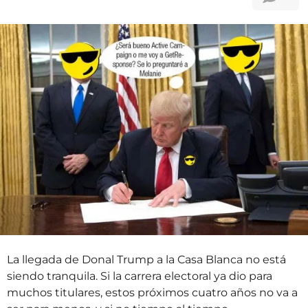
t
ñ
r
o
á
s
s
a
t
r
á
s
La llegada de Donal Trump a la Casa Blanca no está
siendo tranquila. Si la carrera electoral ya dio para
muchos titulares, estos próximos cuatro años no va a