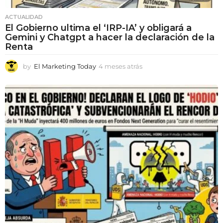
ACTUALIDAD
El Gobierno ultima el ‘IRP-IA’ y obligará a
Gemini y Chatgpt a hacer la declaración de la
Renta
by
El Marketing Today
4 meses atrás
4
m
e
s
e
s
a
t
r
á
s