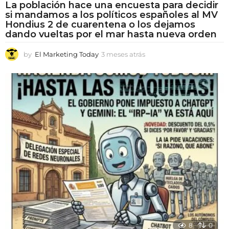
La población hace una encuesta para decidir
si mandamos a los políticos españoles al MV
Hondius 2 de cuarentena o los dejamos
dando vueltas por el mar hasta nueva orden
by
El Marketing Today
3 meses atrás
3
m
e
s
e
s
a
t
r
á
s
8
0