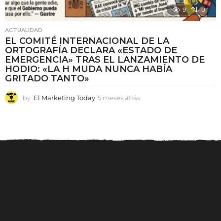
9
0
ACTUALIDAD
EL COMITÉ INTERNACIONAL DE LA
ORTOGRAFÍA DECLARA «ESTADO DE
EMERGENCIA» TRAS EL LANZAMIENTO DE
HODIO: «LA H MUDA NUNCA HABÍA
GRITADO TANTO»
by
El Marketing Today
5 meses atrás
5
m
e
s
e
s
a
t
r
á
s