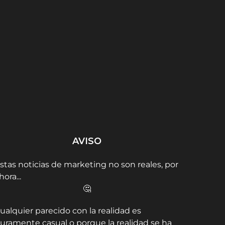
Marck zuckenberg se
Cerdán, el Houdini de las
La 
une a la búsqueda de...
Fotos: Desaparece de...
pued
AVISO
stas noticias de marketing no son reales, por
hora...
🤔
ualquier parecido con la realidad es
uramente casual o porque la realidad se ha