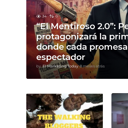
34
0
“El Mentiroso 2.0”: 
protagonizará la prim
donde cada promesa
espectador
by
El Marketing Today
8 meses atrás
8
m
e
s
e
s
a
t
r
á
s