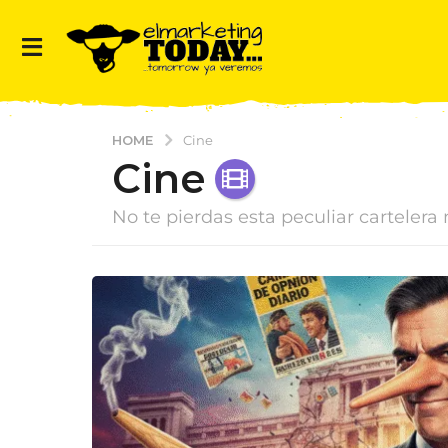
HOME
Cine
Cine
No te pierdas esta peculiar carteler