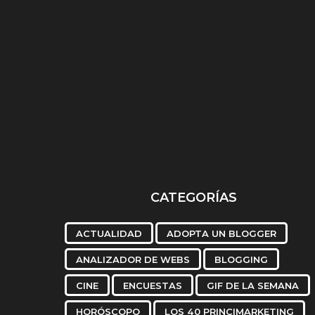
á
s
La Tentación llega al
Si Facebook no Not
SEonTheBeach 2022
tu Cumpleaños, es q
CATEGORÍAS
ACTUALIDAD
ADOPTA UN BLOGGER
ANALIZADOR DE WEBS
BLOGGING
CINE
ENCUESTAS
GIF DE LA SEMANA
HORÓSCOPO
LOS 40 PRINCIMARKETING