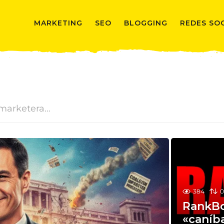
MARKETING
SEO
BLOGGING
REDES SO
a marketera…
384
RankBox
«caníb