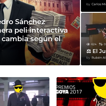
by
Carlos M
Pedro Sánchez
era peli interactiva
 cambia según el
624
0
⚖ El J
by
Rubén A