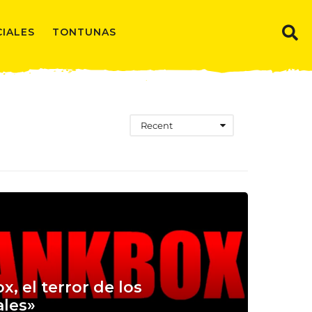
CIALES
TONTUNAS
Recent
0
, el terror de los
ales»