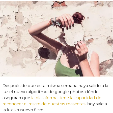
r
á
o
s
s
a
t
r
á
s
Después de que esta misma semana haya salido a la
luz el nuevo algoritmo de google photos dónde
aseguran que
la plataforma tiene la capacidad de
reconocer el rostro de nuestras mascotas
, hoy sale a
la luz un nuevo filtro.