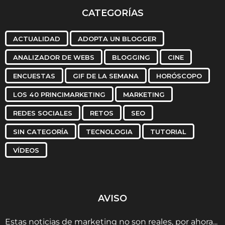
CATEGORÍAS
ACTUALIDAD
ADOPTA UN BLOGGER
ANALIZADOR DE WEBS
BLOGGING
CINE
ENCUESTAS
GIF DE LA SEMANA
HORÓSCOPO
LOS 40 PRINCIMARKETING
MARKETING
REDES SOCIALES
RETOS
SEO
SIN CATEGORÍA
TECNOLOGIA
TUTORIAL
VÍDEOS
AVISO
Estas noticias de marketing no son reales, por ahora...