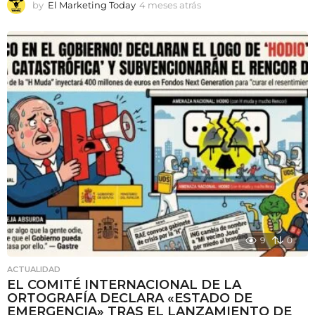
by
El Marketing Today
4 meses atrás
4
m
e
s
e
s
a
t
r
á
s
9
0
ACTUALIDAD
EL COMITÉ INTERNACIONAL DE LA
ORTOGRAFÍA DECLARA «ESTADO DE
EMERGENCIA» TRAS EL LANZAMIENTO DE