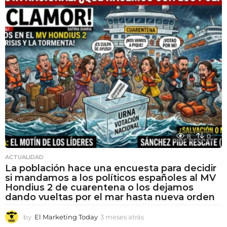
8
0
ACTUALIDAD
La población hace una encuesta para decidir
si mandamos a los políticos españoles al MV
Hondius 2 de cuarentena o los dejamos
dando vueltas por el mar hasta nueva orden
by
El Marketing Today
3 meses atrás
3
m