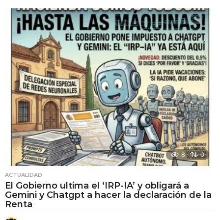
e
s
e
s
a
t
r
á
s
8
0
ACTUALIDAD
El Gobierno ultima el ‘IRP-IA’ y obligará a
Gemini y Chatgpt a hacer la declaración de la
Renta