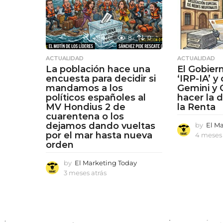
8
0
ACTUALIDAD
ACTUALIDAD
La población hace una
El Gobier
encuesta para decidir si
‘IRP-IA’ y
mandamos a los
Gemini y 
políticos españoles al
hacer la 
MV Hondius 2 de
la Renta
cuarentena o los
dejamos dando vueltas
by
El M
por el mar hasta nueva
4 meses 
orden
by
El Marketing Today
3 meses atrás
3
m
e
s
e
s