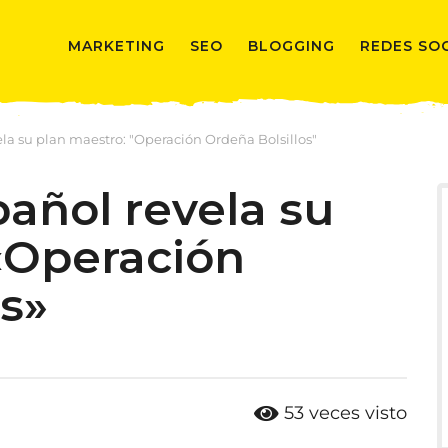
MARKETING
SEO
BLOGGING
REDES SO
la su plan maestro: "Operación Ordeña Bolsillos"
pañol revela su
«Operación
os»
53
veces visto