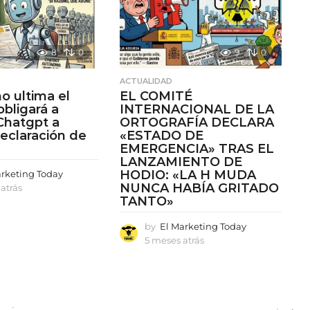
8
0
9
0
ACTUALIDAD
no ultima el
EL COMITÉ
 obligará a
INTERNACIONAL DE LA
Chatgpt a
ORTOGRAFÍA DECLARA
declaración de
«ESTADO DE
EMERGENCIA» TRAS EL
LANZAMIENTO DE
HODIO: «LA H MUDA
arketing Today
NUNCA HABÍA GRITADO
atrás
4
TANTO»
m
e
by
El Marketing Today
s
e
5 meses atrás
5
s
m
a
e
t
s
r
e
á
s