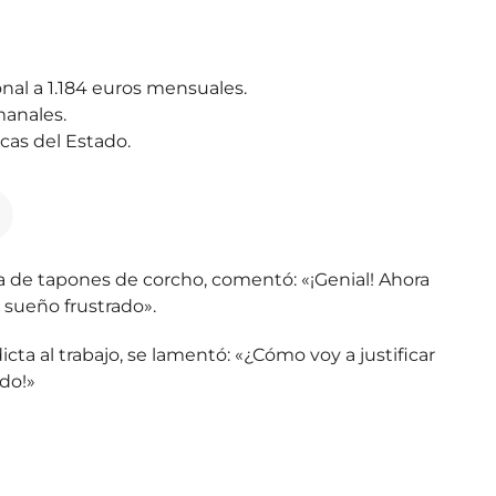
nal a 1.184 euros mensuales
.
emanales
.
rcas del Estado.
 de tapones de corcho, comentó: «¡Genial! Ahora
 sueño frustrado»
.
icta al trabajo, se lamentó: «¿Cómo voy a justificar
ido!»