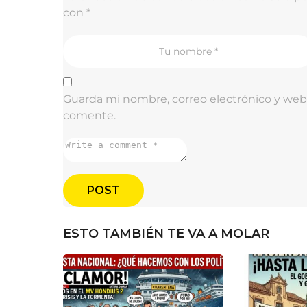
g
con
*
i
n
a
t
Guarda mi nombre, correo electrónico y web
i
comente.
o
n
ESTO TAMBIÉN TE VA A MOLAR