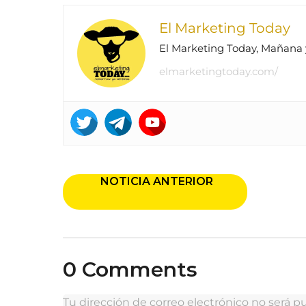
El Marketing Today
El Marketing Today, Mañana
elmarketingtoday.com/
P
NOTICIA ANTERIOR
o
s
t
0 Comments
P
a
Tu dirección de correo electrónico no será pu