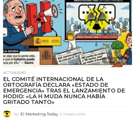
r
á
s
9
0
ACTUALIDAD
EL COMITÉ INTERNACIONAL DE LA
ORTOGRAFÍA DECLARA «ESTADO DE
EMERGENCIA» TRAS EL LANZAMIENTO DE
HODIO: «LA H MUDA NUNCA HABÍA
GRITADO TANTO»
by
El Marketing Today
5 meses atrás
5
m
e
s