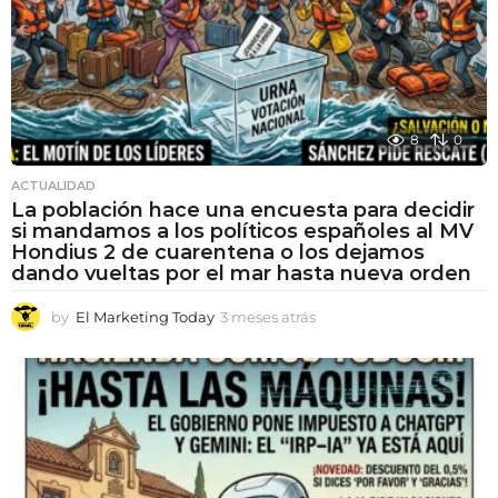
8
0
ACTUALIDAD
La población hace una encuesta para decidir
si mandamos a los políticos españoles al MV
Hondius 2 de cuarentena o los dejamos
dando vueltas por el mar hasta nueva orden
by
El Marketing Today
3 meses atrás
3
m
e
s
e
s
a
t
r