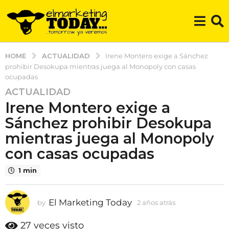
ACTUALIDAD
HOME
Irene Montero exige a Sánchez
prohibir Desokupa mientras juega al Monopoly con casas
ocupadas
ACTUALIDAD
2
Irene Montero exige a
a
ñ
Sánchez prohibir Desokupa
o
mientras juega al Monopoly
s
con casas ocupadas
a
t
1 min
r
á
El Marketing Today
s
by
2 años atrás
2
a
2
ñ
27
veces visto
a