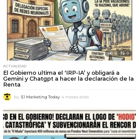
á
s
8
0
ACTUALIDAD
El Gobierno ultima el ‘IRP-IA’ y obligará a
Gemini y Chatgpt a hacer la declaración de la
Renta
by
El Marketing Today
4 meses atrás
4
m
e
s
e
s
a
t