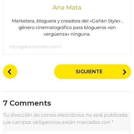
Ana Mata
Marketera, bloguera y creadora del «Gañán Style» ,
género cinematográfico para blogueros «sin
vergüenza» ninguna.
elblogdeanamata.com/
P
SIGUIENTE
o
s
t
P
7 Comments
a
g
Tu dirección de correo electrónico no será publicada.
i
Los campos obligatorios están marcados con
*
n