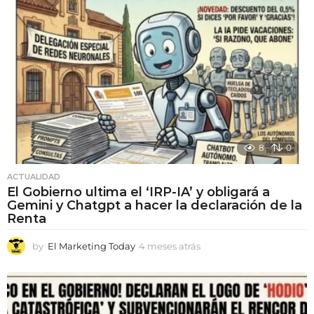
t
r
á
s
8
0
ACTUALIDAD
El Gobierno ultima el ‘IRP-IA’ y obligará a
Gemini y Chatgpt a hacer la declaración de la
Renta
by
El Marketing Today
4 meses atrás
4
m
e
s
e
s