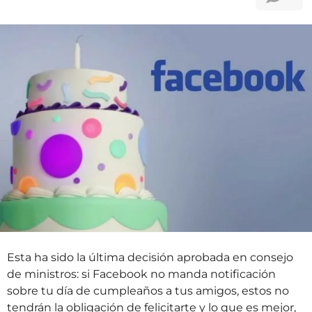
t
o
r
s
á
s
a
t
r
á
s
Esta ha sido la última decisión aprobada en consejo
de ministros: si Facebook no manda notificación
sobre tu día de cumpleaños a tus amigos, estos no
tendrán la obligación de felicitarte y lo que es mejor,