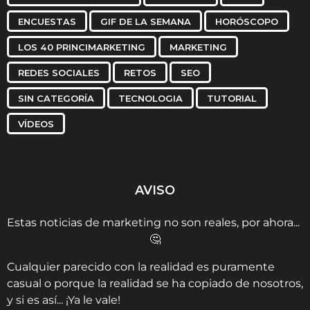
ENCUESTAS
GIF DE LA SEMANA
HORÓSCOPO
LOS 40 PRINCIMARKETING
MARKETING
REDES SOCIALES
RETOS
SEO
SIN CATEGORÍA
TECNOLOGIA
TUTORIAL
VÍDEOS
AVISO
Estas noticias de marketing no son reales, por ahora...
🤔
Cualquier parecido con la realidad es puramente
casual o porque la realidad se ha copiado de nosotros,
y si es así... ¡Ya le vale!