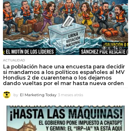
8
0
ACTUALIDAD
La población hace una encuesta para decidir
si mandamos a los políticos españoles al MV
Hondius 2 de cuarentena o los dejamos
dando vueltas por el mar hasta nueva orden
by
El Marketing Today
3 meses atrás
3
m
e
s
e
s
a