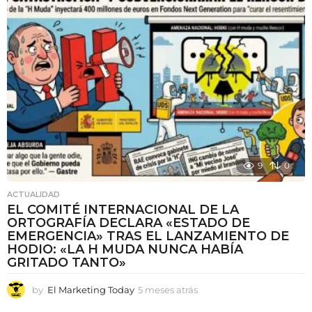
a
t
r
á
s
9
0
ACTUALIDAD
EL COMITÉ INTERNACIONAL DE LA
ORTOGRAFÍA DECLARA «ESTADO DE
EMERGENCIA» TRAS EL LANZAMIENTO DE
HODIO: «LA H MUDA NUNCA HABÍA
GRITADO TANTO»
by
El Marketing Today
5 meses atrás
5
m