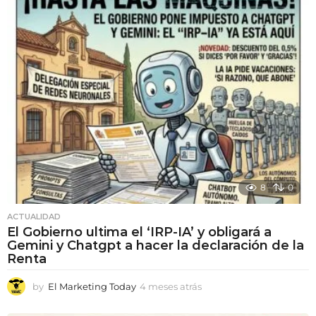
e
s
a
t
r
á
s
8
0
ACTUALIDAD
El Gobierno ultima el ‘IRP-IA’ y obligará a
Gemini y Chatgpt a hacer la declaración de la
Renta
by
El Marketing Today
4 meses atrás
4
m
e