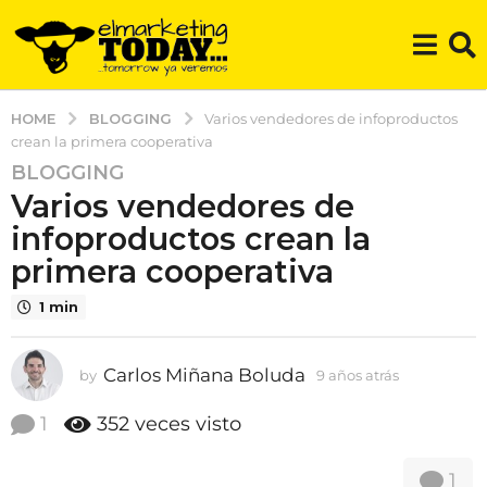
BLOGGING
HOME
Varios vendedores de infoproductos
crean la primera cooperativa
BLOGGING
9
Varios vendedores de
a
ñ
infoproductos crean la
o
primera cooperativa
s
a
1 min
t
r
Carlos Miñana Boluda
by
9 años atrás
9
á
a
s
ñ
1
352
veces visto
9
o
s
a
1
a
ñ