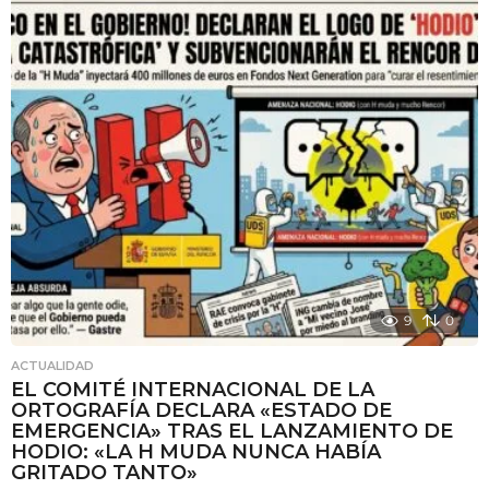
s
e
s
a
t
r
á
s
9
0
ACTUALIDAD
EL COMITÉ INTERNACIONAL DE LA
ORTOGRAFÍA DECLARA «ESTADO DE
EMERGENCIA» TRAS EL LANZAMIENTO DE
HODIO: «LA H MUDA NUNCA HABÍA
GRITADO TANTO»