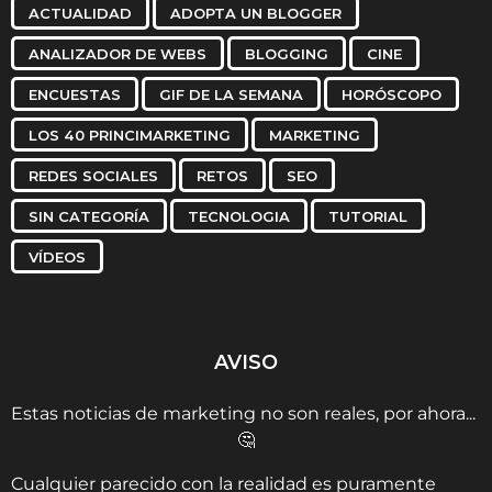
ACTUALIDAD
ADOPTA UN BLOGGER
ANALIZADOR DE WEBS
BLOGGING
CINE
ENCUESTAS
GIF DE LA SEMANA
HORÓSCOPO
LOS 40 PRINCIMARKETING
MARKETING
REDES SOCIALES
RETOS
SEO
SIN CATEGORÍA
TECNOLOGIA
TUTORIAL
VÍDEOS
AVISO
Estas noticias de marketing no son reales, por ahora...
🤔
Cualquier parecido con la realidad es puramente