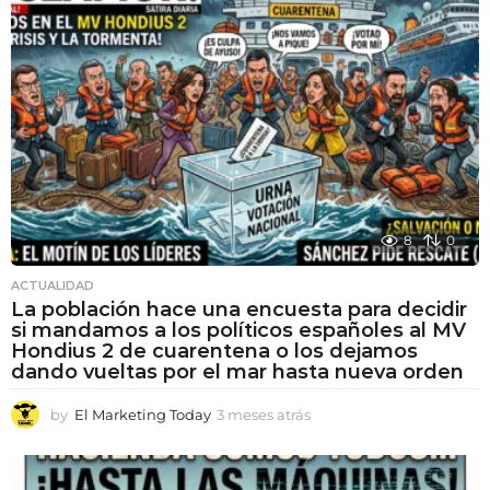
8
0
ACTUALIDAD
La población hace una encuesta para decidir
si mandamos a los políticos españoles al MV
Hondius 2 de cuarentena o los dejamos
dando vueltas por el mar hasta nueva orden
by
El Marketing Today
3 meses atrás
3
m
e
s