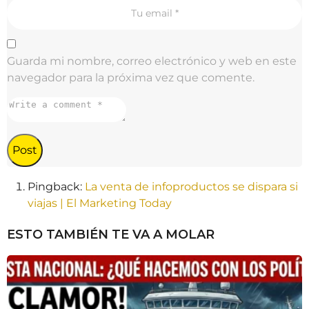
i
o
n
Guarda mi nombre, correo electrónico y web en este
navegador para la próxima vez que comente.
Pingback:
La venta de infoproductos se dispara si
viajas | El Marketing Today
ESTO TAMBIÉN TE VA A MOLAR