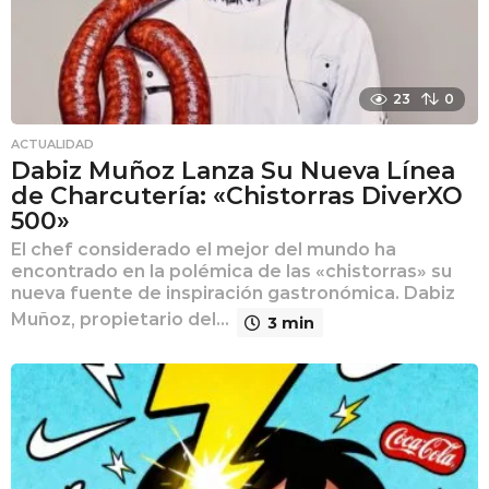
23
0
ACTUALIDAD
Dabiz Muñoz Lanza Su Nueva Línea
de Charcutería: «Chistorras DiverXO
500»
El chef considerado el mejor del mundo ha
encontrado en la polémica de las «chistorras» su
nueva fuente de inspiración gastronómica. Dabiz
Muñoz, propietario del...
3 min