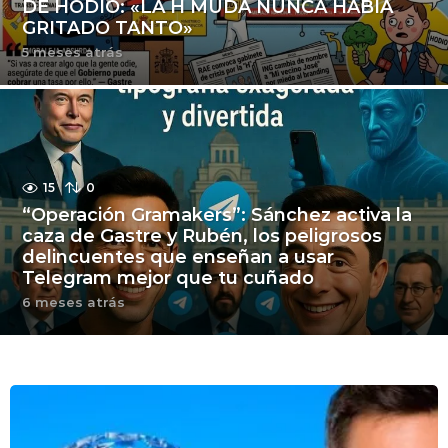
DE HODIO: «LA H MUDA NUNCA HABÍA
GRITADO TANTO»
5 meses atrás
5
m
e
s
e
s
a
t
15
0
r
“Operación Gramakers”: Sánchez activa la
á
caza de Gastre y Rubén, los peligrosos
s
delincuentes que enseñan a usar
Telegram mejor que tu cuñado
6 meses atrás
6
m
e
s
e
B
s
a
l
t