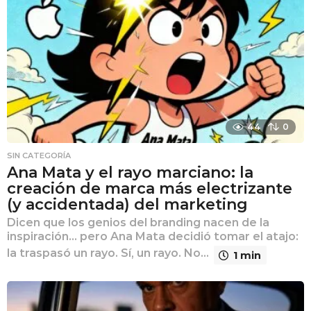
44
0
SIN CATEGORÍA
Ana Mata y el rayo marciano: la
creación de marca más electrizante
(y accidentada) del marketing
Dicen que los genios del branding nacen de la
inspiración… pero Ana Mata decidió tomar el atajo:
la traspasó un rayo. Sí, un rayo. No...
1 min