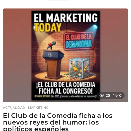
o
d
a
y
25
0
ACTUALIDAD
,
MARKETING
El Club de la Comedia ficha a los
nuevos reyes del humor: los
políticos españoles