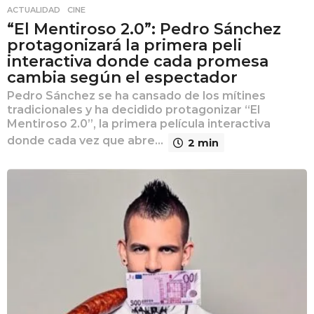
ACTUALIDAD
,
CINE
“El Mentiroso 2.0”: Pedro Sánchez
protagonizará la primera peli
interactiva donde cada promesa
cambia según el espectador
Pedro Sánchez se ha cansado de los mítines
tradicionales y ha decidido protagonizar “El
Mentiroso 2.0”, la primera película interactiva
donde cada vez que abre...
2 min