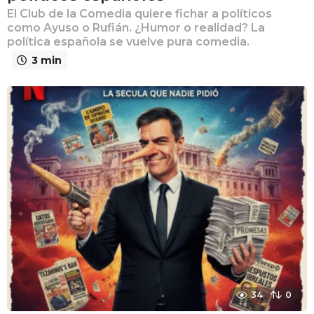
El Club de la Comedia quiere fichar a políticos
como Ayuso o Rufián. ¿Humor o realidad? La
política española se vuelve pura comedia.
3 min
34
0