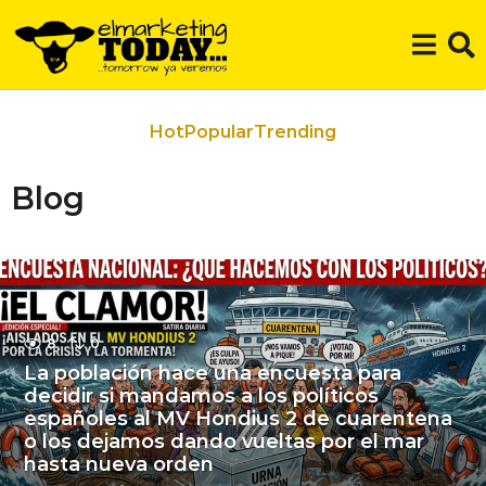
Hot
Popular
Trending
Blog
8
0
La población hace una encuesta para
decidir si mandamos a los políticos
españoles al MV Hondius 2 de cuarentena
o los dejamos dando vueltas por el mar
hasta nueva orden