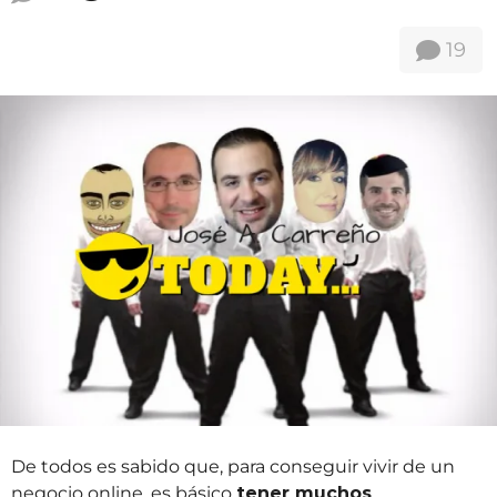
o
ñ
s
19
a
o
t
s
r
a
á
t
s
r
á
s
De todos es sabido que, para conseguir vivir de un
negocio online, es básico
tener muchos