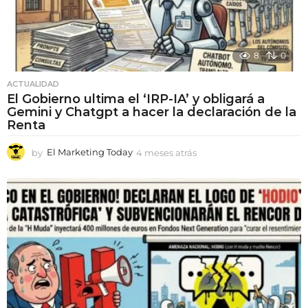
8
0
ACTUALIDAD
El Gobierno ultima el ‘IRP-IA’ y obligará a
Gemini y Chatgpt a hacer la declaración de la
Renta
by
El Marketing Today
4 meses atrás
4
m
e
s
e
s
a
t
r
á
s