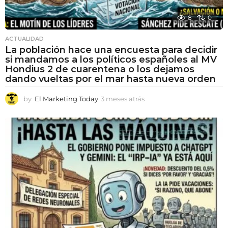
8
0
ACTUALIDAD
La población hace una encuesta para decidir
si mandamos a los políticos españoles al MV
Hondius 2 de cuarentena o los dejamos
dando vueltas por el mar hasta nueva orden
by
El Marketing Today
3 meses atrás
3
m
e
s
e
s
a
t
r
á
s