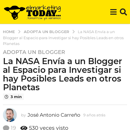
ADOPTA UN BLOGGER
HOME
La NASA Envía a un
Blogger al Espacio para Investigar si hay Posibles Leads en otros
Planetas
ADOPTA UN BLOGGER
9
La NASA Envía a un Blogger
a
ñ
al Espacio para Investigar si
o
hay Posibles Leads en otros
s
Planetas
a
t
3 min
r
á
José Antonio Carreño
s
by
9 años atrás
9
a
9
ñ
19
530
veces visto
a