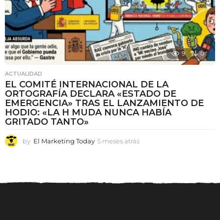
9
0
ACTUALIDAD
EL COMITÉ INTERNACIONAL DE LA
ORTOGRAFÍA DECLARA «ESTADO DE
EMERGENCIA» TRAS EL LANZAMIENTO DE
HODIO: «LA H MUDA NUNCA HABÍA
GRITADO TANTO»
by
El Marketing Today
5 meses atrás
5
m
e
s
e
s
a
t
r