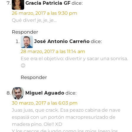
Gracia Patricia GF
dice:
26 marzo, 2017 a las 9:30 pm
Qué diver! je, je, je…
Responder
José Antonio Carreño
dice:
28 marzo, 2017 a las 11:14 am
Ese era el objetivo: divertir y sacar una sonrisa.
😉
Responder
Miguel Aguado
dice:
30 marzo, 2017 a las 6:03 pm
Juas juas, que crack. Esa peazo cabina de nave
espasiá con un portón macropresurizado de
madera pino. Ole!! XD
Y los cascos de jugón como los mios (pero los