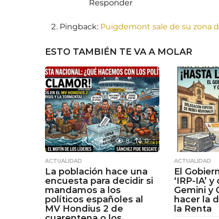
Responder
Pingback:
Puigdemont sale de su zona de
ESTO TAMBIÉN TE VA A MOLAR
8
0
ACTUALIDAD
ACTUALIDAD
La población hace una
El Gobier
encuesta para decidir si
‘IRP-IA’ y
mandamos a los
Gemini y 
políticos españoles al
hacer la 
MV Hondius 2 de
la Renta
cuarentena o los