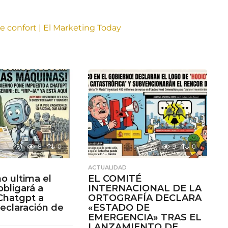
 confort | El Marketing Today
8
0
9
0
ACTUALIDAD
no ultima el
EL COMITÉ
 obligará a
INTERNACIONAL DE LA
Chatgpt a
ORTOGRAFÍA DECLARA
declaración de
«ESTADO DE
EMERGENCIA» TRAS EL
LANZAMIENTO DE