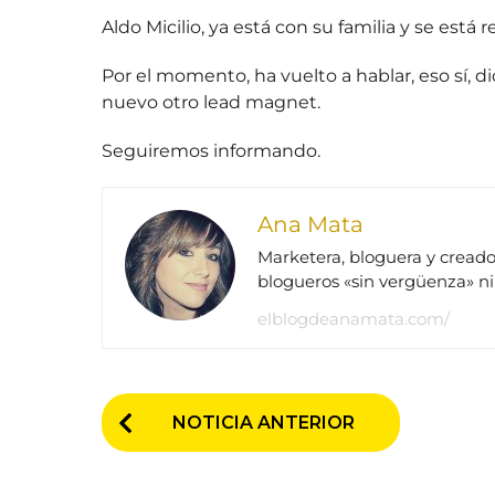
Aldo Micilio, ya está con su familia y se está
Por el momento, ha vuelto a hablar, eso sí, 
nuevo otro lead magnet.
Seguiremos informando.
Ana Mata
Marketera, bloguera y creado
blogueros «sin vergüenza» n
elblogdeanamata.com/
P
NOTICIA ANTERIOR
o
s