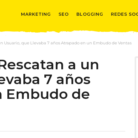
MARKETING
SEO
BLOGGING
REDES SO
n Usuario, que Llevaba 7 años Atrapado en un Embudo de Ventas
Rescatan a un
levaba 7 años
n Embudo de