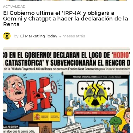
ACTUALIDAD
El Gobierno ultima el ‘IRP-IA’ y obligará a
Gemini y Chatgpt a hacer la declaración de la
Renta
by
El Marketing Today
4 meses atrás
4
m
e
s
e
s
a
t
r
á
s