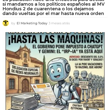
si mandamos a los políticos españoles al MV
Hondius 2 de cuarentena o los dejamos
dando vueltas por el mar hasta nueva orden
by
El Marketing Today
3 meses atrás
3
m
e
s
e
s
a
t
r
á
s
8
0