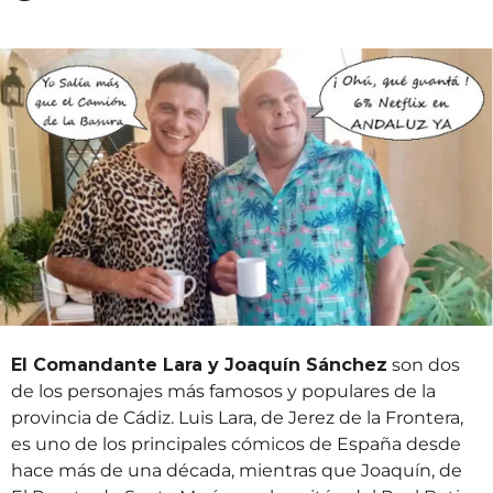
o
ñ
s
a
o
t
s
r
a
á
t
s
r
á
s
El Comandante Lara y Joaquín Sánchez
son dos
de los personajes más famosos y populares de la
provincia de Cádiz. Luis Lara, de Jerez de la Frontera,
es uno de los principales cómicos de España desde
hace más de una década, mientras que Joaquín, de