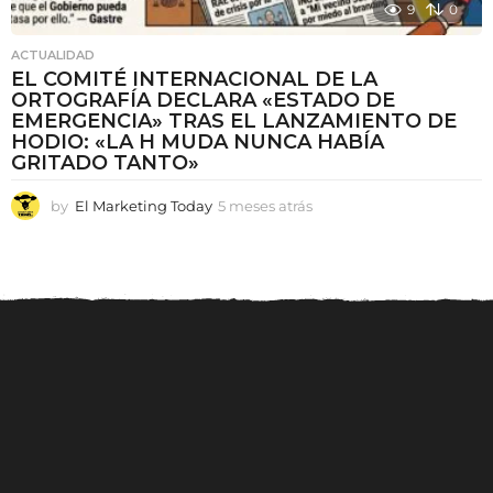
9
0
ACTUALIDAD
EL COMITÉ INTERNACIONAL DE LA
ORTOGRAFÍA DECLARA «ESTADO DE
EMERGENCIA» TRAS EL LANZAMIENTO DE
HODIO: «LA H MUDA NUNCA HABÍA
GRITADO TANTO»
by
El Marketing Today
5 meses atrás
5
m
e
s
e
s
a
t
r
á
s