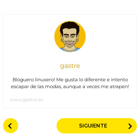
gastre
Bloguero linuxero! Me gusta lo diferente e intento
escapar de las modas, aunque a veces me atrapen!
www.gastre.es
P
SIGUIENTE
o
s