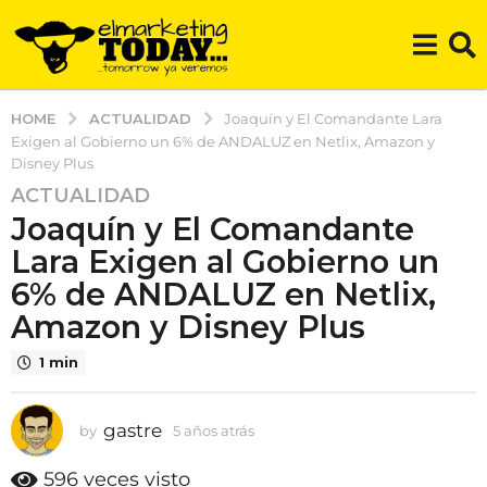
ACTUALIDAD
HOME
Joaquín y El Comandante Lara
Exigen al Gobierno un 6% de ANDALUZ en Netlix, Amazon y
Disney Plus
ACTUALIDAD
5
Joaquín y El Comandante
a
ñ
Lara Exigen al Gobierno un
o
6% de ANDALUZ en Netlix,
s
Amazon y Disney Plus
a
t
1 min
r
á
gastre
s
by
5 años atrás
5
a
5
ñ
596
veces visto
a