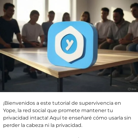
á
s
a
t
r
á
s
¡Bienvenidos a este tutorial de supervivencia en
Yope, la red social que promete mantener tu
privacidad intacta! Aquí te enseñaré cómo usarla sin
perder la cabeza ni la privacidad.