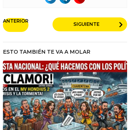
P
ANTERIOR
SIGUIENTE
o
s
t
P
ESTO TAMBIÉN TE VA A MOLAR
a
g
i
n
a
t
i
o
n