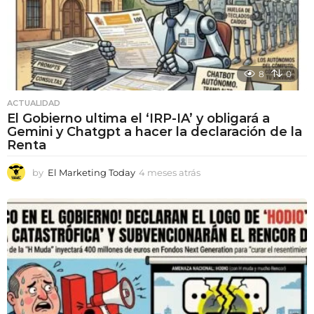
8
0
ACTUALIDAD
El Gobierno ultima el ‘IRP-IA’ y obligará a
Gemini y Chatgpt a hacer la declaración de la
Renta
by
El Marketing Today
4 meses atrás
4
m
e
s
e
s
a
t
r
á
s