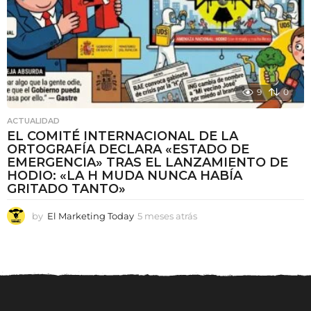
9
0
ACTUALIDAD
EL COMITÉ INTERNACIONAL DE LA
ORTOGRAFÍA DECLARA «ESTADO DE
EMERGENCIA» TRAS EL LANZAMIENTO DE
HODIO: «LA H MUDA NUNCA HABÍA
GRITADO TANTO»
by
El Marketing Today
5 meses atrás
5
m
e
s
e
s
a
t