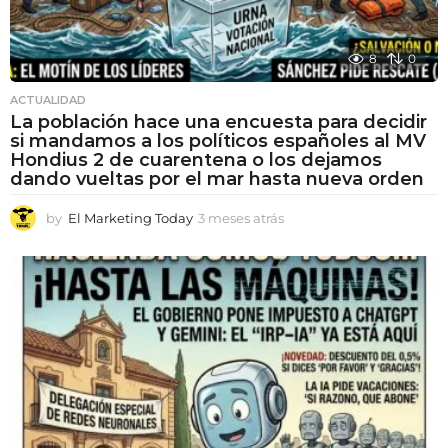
8
0
ACTUALIDAD
La población hace una encuesta para decidir
si mandamos a los políticos españoles al MV
Hondius 2 de cuarentena o los dejamos
dando vueltas por el mar hasta nueva orden
by
El Marketing Today
3 meses atrás
3
m
e
s
e
s
a
t
r
á
s