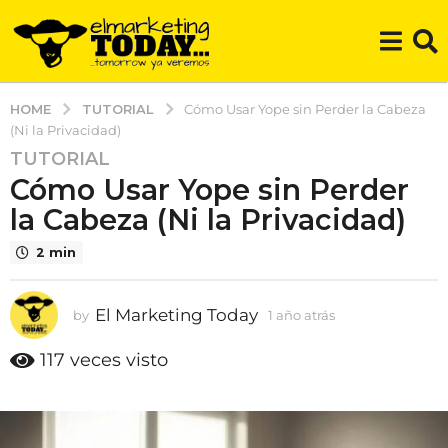
TUTORIAL
HOME
Cómo Usar Yope sin Perder la Cabeza
(Ni la Privacidad)
TUTORIAL
1
Cómo Usar Yope sin Perder
a
ñ
la Cabeza (Ni la Privacidad)
o
2 min
a
t
r
El Marketing Today
by
1 año atrás
1
á
a
s
ñ
117
veces visto
o
1
a
a
t
ñ
r
o