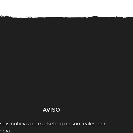
Christian Gálvez, de
3 tendencias de mierda
Goog
Pasapalabra, nos lo
que no mejorarán el...
en
cuenta todo:...
AVISO
stas noticias de marketing no son reales, por
hora...