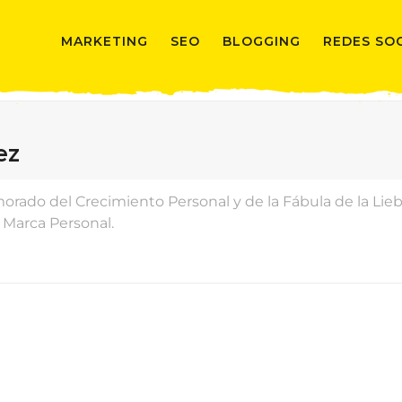
MARKETING
SEO
BLOGGING
REDES SO
ez
rado del Crecimiento Personal y de la Fábula de la Lieb
u Marca Personal.