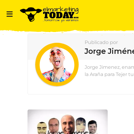
Publicado por
Jorge Jimén
Jorge Jimenez, enamo
la Araña para Tejer t